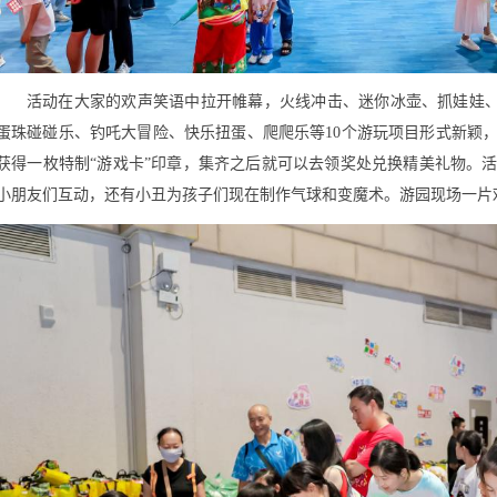
活动在大家的欢声笑语中拉开帷幕，火线冲击、迷你冰壶、抓娃娃、
蛋珠碰碰乐、钓吒大冒险、快乐扭蛋、爬爬乐等10个游玩项目形式新颖
获得一枚特制“游戏卡”印章，集齐之后就可以去领奖处兑换精美礼物。
小朋友们互动，还有小丑为孩子们现在制作气球和变魔术。游园现场一片