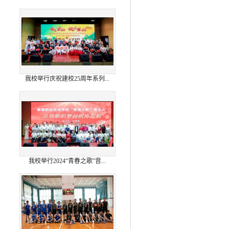
我校举行庆祝建校25周年系列...
我校举行2024“青春之歌”音...